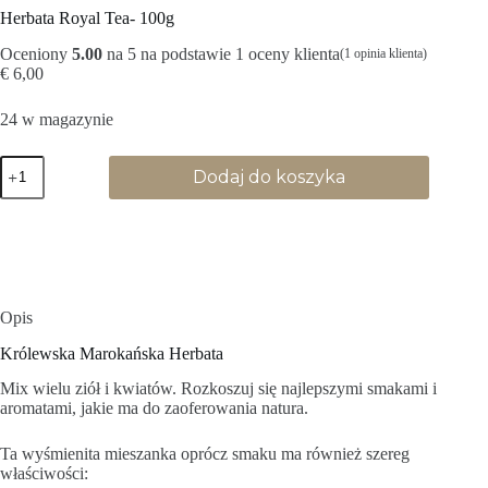
Herbata Royal Tea- 100g
Oceniony
5.00
na 5 na podstawie
1
oceny klienta
(
1
opinia klienta)
€
6,00
24 w magazynie
ilość
Dodaj do koszyka
Moroccan
Royal
Tea-
100g
Opis
Królewska Marokańska Herbata
Mix wielu ziół i kwiatów. Rozkoszuj się najlepszymi smakami i
aromatami, jakie ma do zaoferowania natura.
Ta wyśmienita mieszanka oprócz smaku ma również szereg
właściwości: