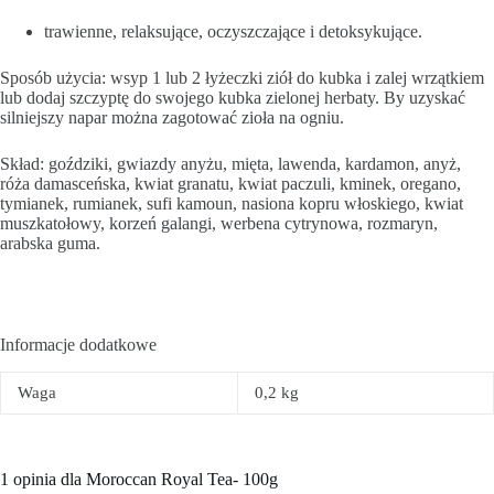
trawienne, relaksujące, oczyszczające i detoksykujące.
Sposób użycia: wsyp 1 lub 2 łyżeczki ziół do kubka i zalej wrzątkiem
lub dodaj szczyptę do swojego kubka zielonej herbaty. By uzyskać
silniejszy napar można zagotować zioła na ogniu.
Skład: goździki, gwiazdy anyżu, mięta, lawenda, kardamon, anyż,
róża damasceńska, kwiat granatu, kwiat paczuli, kminek, oregano,
tymianek, rumianek, sufi kamoun, nasiona kopru włoskiego, kwiat
muszkatołowy, korzeń galangi, werbena cytrynowa, rozmaryn,
arabska guma.
Informacje dodatkowe
Waga
0,2 kg
1 opinia dla
Moroccan Royal Tea- 100g