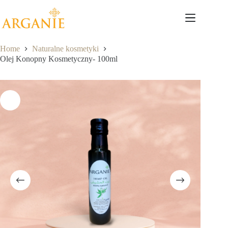
Przejdź
do
treści
Home
Naturalne kosmetyki
Olej Konopny Kosmetyczny- 100ml