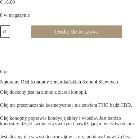
€
18,00
8 w magazynie
ilość
Dodaj do koszyka
Hemp
Oil-
100ml
Opis
Naturalny Olej Konopny z marokańskich Konopi Siewnych
Olej tłoczony jest na zimno z ziaren konopii.
Olej ma przeznaczenie kosmetyczne i nie zawiera THC bądź CBD.
Olej konopny poprawia kondycję skóry i włosów. Jest bardzo
korzystny dzięki swoim odżywczym i nawilżającym właściwościom .
Jest idealny dla wszystkich rodzajów skóry, ponieważ nawilża bez